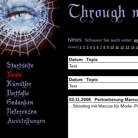
News
Schauen Sie auch unter:
w
Seite(n)
1
2
3
4
5
6
7
8
9
10
11
12
13
14
1
Datum Topic
Text
Datum Topic
Text
03.11.2008 Portraitierung Marcus
...Shooting mit Marcus für Mode-,